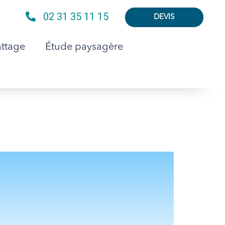
02 31 35 11 15
DEVIS
attage
Étude paysagère